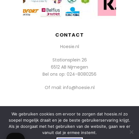
CONTACT
Hoesie.nl
Stationsplein 26
6512 AB Nijmegen
Bel ons op:
024-8080256
Of mail: info@hoesie.nl
We gebruiken cookies om ervoor te zorgen dat hoesie.nl zo
© 2014-2025 Boozt - Hoesie.nl. All rights reserved.
soepel mogelijk draait en je de beste gebruikerservaring krijgt.
Als je doorgaat met het gebruiken van de website, gaan we er
algemene voorwaarden
vanuit dat je ermee instemt.
privacy
0