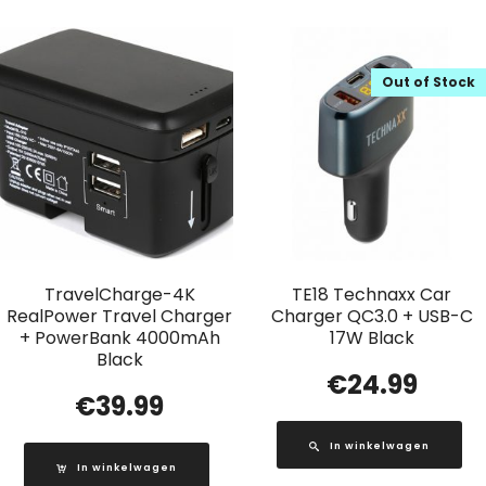
Out of Stock
TravelCharge-4K
TE18 Technaxx Car
RealPower Travel Charger
Charger QC3.0 + USB-C
+ PowerBank 4000mAh
17W Black
Black
€
24.99
€
39.99
In winkelwagen
In winkelwagen