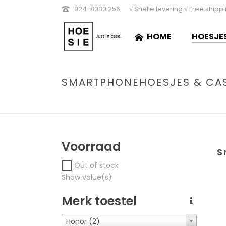
024-8080 256
√ Snelle levering √ Free shipp
HOME
HOESJE
SMARTPHONEHOESJES & CA
Voorraad
S
Out of stock
Show value(s)
Merk toestel
Honor (2)