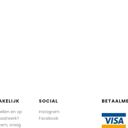
AKELIJK
SOCIAL
BETAALM
tellen en op
Instagram
maatwerk?
Facebook
eem, vraag