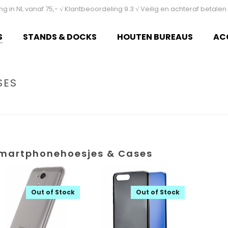
ing in NL vanaf 75,- √ Klantbeoordeling 9.3 √ Veilig en achteraf betal
S
STANDS & DOCKS
HOUTEN BUREAUS
AC
SES
martphonehoesjes & Cases
Out of Stock
Out of Stock