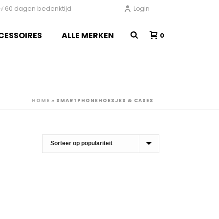
en √ 60 dagen bedenktijd
Login
CESSOIRES
ALLE MERKEN
0
HOME
»
SMARTPHONEHOESJES & CASES