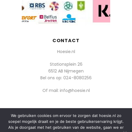
CONTACT
Hoesie.nl
Stationsplein 26
6512 AB Nijmegen
Bel ons op:
024-8080256
Of mail: info@hoesie.nl
We gebruiken cookies om ervoor te zorgen dat hoesie.nl zo
© 2014-2025 Boozt - Hoesie.nl. All rights reserved.
soepel mogelijk draait en je de beste gebruikerservaring krijgt.
Als je doorgaat met het gebruiken van de website, gaan we er
algemene voorwaarden