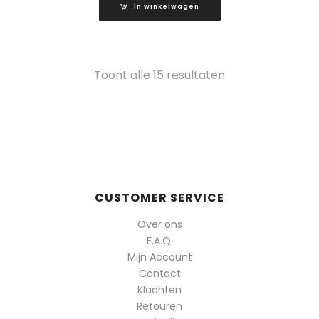
In winkelwagen
Gesorteerd
Toont alle 15 resultaten
op
populariteit
CUSTOMER SERVICE
Over ons
F.A.Q.
Mijn Account
Contact
Klachten
Retouren