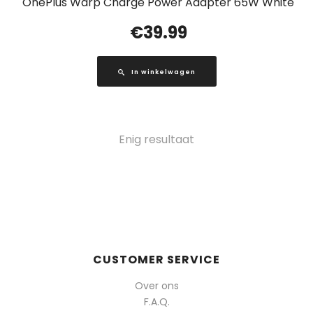
OnePlus Warp Charge Power Adapter 65W White
€
39.99
In winkelwagen
Enig resultaat
CUSTOMER SERVICE
Over ons
F.A.Q.