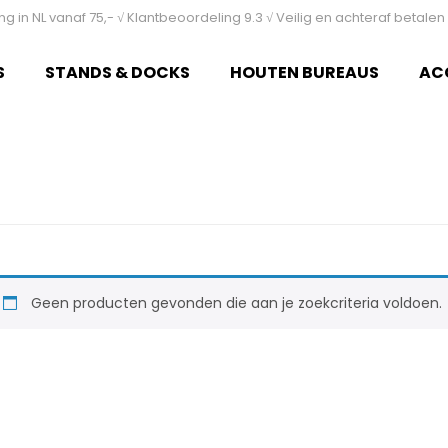
ing in NL vanaf 75,- √ Klantbeoordeling 9.3 √ Veilig en achteraf betal
S
STANDS & DOCKS
HOUTEN BUREAUS
AC
Geen producten gevonden die aan je zoekcriteria voldoen.