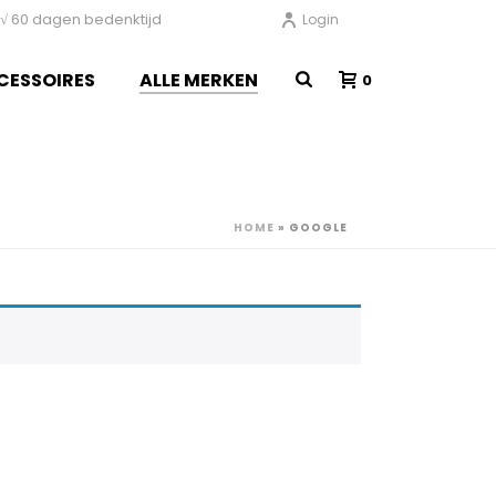
en √ 60 dagen bedenktijd
Login
CESSOIRES
ALLE MERKEN
0
HOME
»
GOOGLE