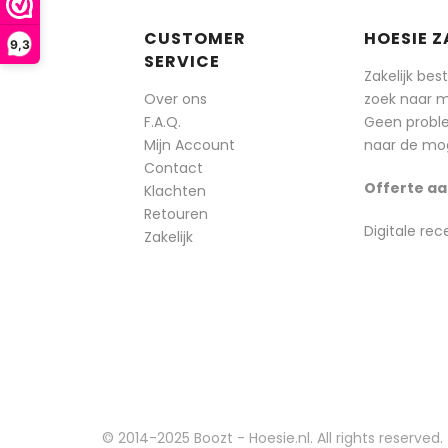
CUSTOMER
HOESIE Z
9,3
SERVICE
Zakelijk bes
Over ons
zoek naar 
F.A.Q.
Geen probl
Mijn Account
naar de mog
Contact
Offerte aa
Klachten
Retouren
Digitale rec
Zakelijk
© 2014-2025 Boozt - Hoesie.nl. All rights reserved.