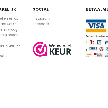
AKELIJK
SOCIAL
BETAALM
tellen en op
Instagram
maatwerk?
Facebook
eem, vraag
elijkheden.
nvragen >>
eptie