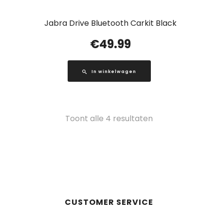
Jabra Drive Bluetooth Carkit Black
€
49.99
In winkelwagen
Gesorteerd
Toont alle 4 resultaten
op
populariteit
CUSTOMER SERVICE