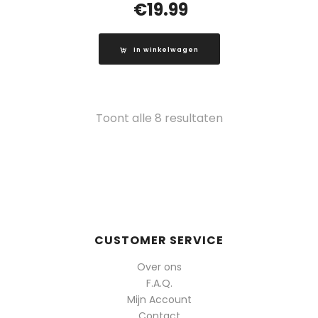
€
19.99
In winkelwagen
Gesorteerd
Toont alle 8 resultaten
op
populariteit
CUSTOMER SERVICE
Over ons
F.A.Q.
Mijn Account
Contact