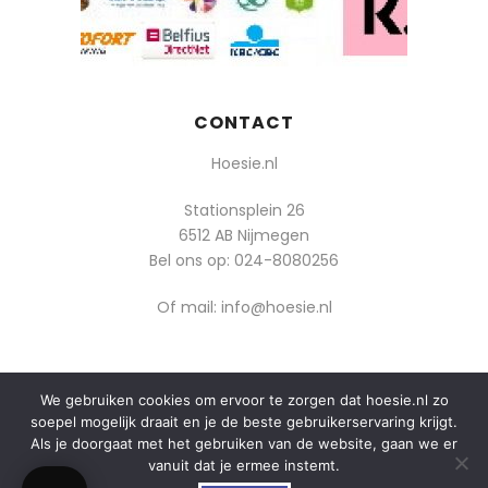
CONTACT
Hoesie.nl
Stationsplein 26
6512 AB Nijmegen
Bel ons op:
024-8080256
Of mail: info@hoesie.nl
We gebruiken cookies om ervoor te zorgen dat hoesie.nl zo
© 2014-2025 Boozt - Hoesie.nl. All rights reserved.
soepel mogelijk draait en je de beste gebruikerservaring krijgt.
algemene voorwaarden
Als je doorgaat met het gebruiken van de website, gaan we er
vanuit dat je ermee instemt.
privacy
0