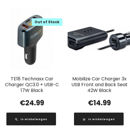
Out of Stock
TE18 Technaxx Car
Mobilize Car Charger 3x
Charger QC3.0 + USB-C
USB Front and Back Seat
17W Black
42W Black
€
24.99
€
14.99
In winkelwagen
In winkelwagen