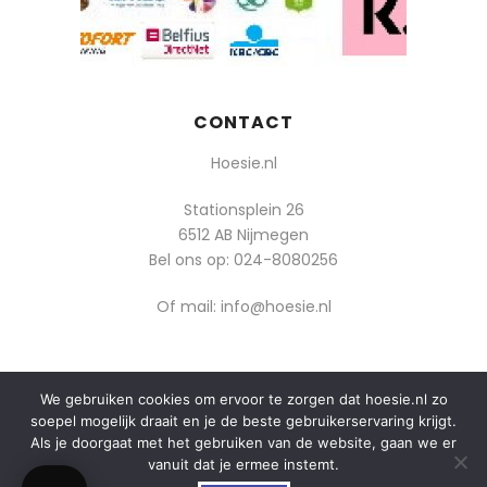
CONTACT
Hoesie.nl
Stationsplein 26
6512 AB Nijmegen
Bel ons op:
024-8080256
Of mail: info@hoesie.nl
We gebruiken cookies om ervoor te zorgen dat hoesie.nl zo
© 2014-2025 Boozt - Hoesie.nl. All rights reserved.
soepel mogelijk draait en je de beste gebruikerservaring krijgt.
algemene voorwaarden
Als je doorgaat met het gebruiken van de website, gaan we er
vanuit dat je ermee instemt.
privacy
0