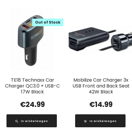
Out of Stock
TE18 Technaxx Car
Mobilize Car Charger 3x
Charger QC3.0 + USB-C
USB Front and Back Seat
17W Black
42W Black
€
24.99
€
14.99
In winkelwagen
In winkelwagen