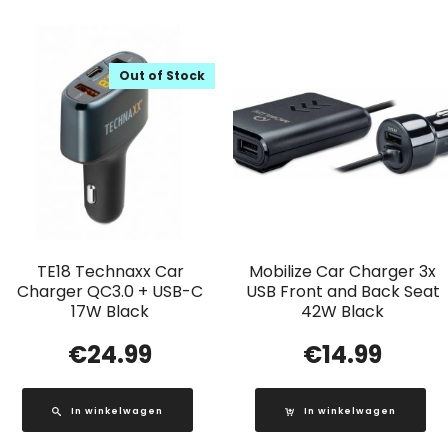
Out of Stock
TE18 Technaxx Car
Mobilize Car Charger 3x
Charger QC3.0 + USB-C
USB Front and Back Seat
17W Black
42W Black
€
24.99
€
14.99
In winkelwagen
In winkelwagen