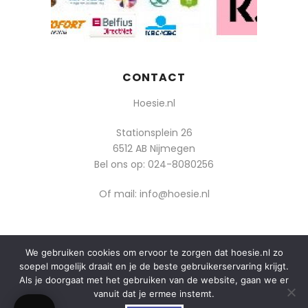
CONTACT
Hoesie.nl
Stationsplein 26
6512 AB Nijmegen
Bel ons op:
024-8080256
Of mail: info@hoesie.nl
We gebruiken cookies om ervoor te zorgen dat hoesie.nl zo
© 2014-2025 Boozt - Hoesie.nl. All rights reserved.
soepel mogelijk draait en je de beste gebruikerservaring krijgt.
algemene voorwaarden
Als je doorgaat met het gebruiken van de website, gaan we er
vanuit dat je ermee instemt.
privacy
0