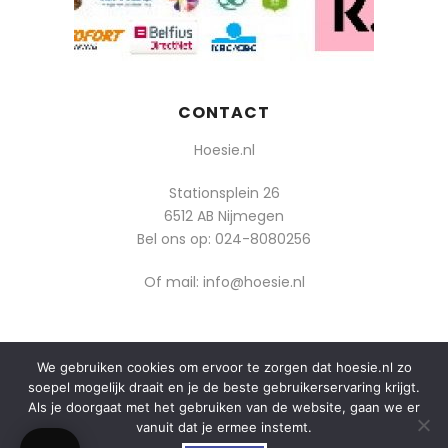
CONTACT
Hoesie.nl
Stationsplein 26
6512 AB Nijmegen
Bel ons op:
024-8080256
Of mail: info@hoesie.nl
We gebruiken cookies om ervoor te zorgen dat hoesie.nl zo
© 2014-2025 Boozt - Hoesie.nl. All rights reserved.
soepel mogelijk draait en je de beste gebruikerservaring krijgt.
algemene voorwaarden
Als je doorgaat met het gebruiken van de website, gaan we er
vanuit dat je ermee instemt.
privacy
0