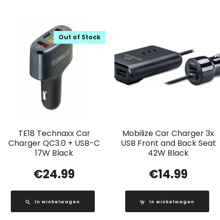
Out of Stock
TE18 Technaxx Car
Mobilize Car Charger 3x
Charger QC3.0 + USB-C
USB Front and Back Seat
17W Black
42W Black
€
24.99
€
14.99
In winkelwagen
In winkelwagen