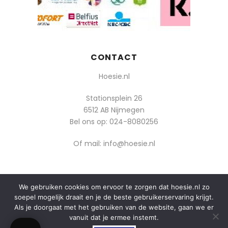
CONTACT
Hoesie.nl
Stationsplein 26
6512 AB Nijmegen
Bel ons op:
024-8080256
Of mail: info@hoesie.nl
We gebruiken cookies om ervoor te zorgen dat hoesie.nl zo
© 2014-2025 Boozt - Hoesie.nl. All rights reserved.
soepel mogelijk draait en je de beste gebruikerservaring krijgt.
algemene voorwaarden
Als je doorgaat met het gebruiken van de website, gaan we er
vanuit dat je ermee instemt.
privacy
0