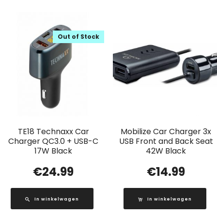
Out of Stock
TE18 Technaxx Car
Mobilize Car Charger 3x
Charger QC3.0 + USB-C
USB Front and Back Seat
17W Black
42W Black
€
24.99
€
14.99
In winkelwagen
In winkelwagen