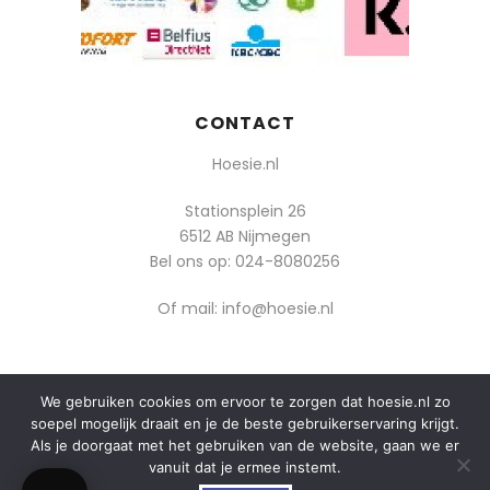
CONTACT
Hoesie.nl
Stationsplein 26
6512 AB Nijmegen
Bel ons op:
024-8080256
Of mail: info@hoesie.nl
We gebruiken cookies om ervoor te zorgen dat hoesie.nl zo
© 2014-2025 Boozt - Hoesie.nl. All rights reserved.
soepel mogelijk draait en je de beste gebruikerservaring krijgt.
algemene voorwaarden
Als je doorgaat met het gebruiken van de website, gaan we er
vanuit dat je ermee instemt.
privacy
0