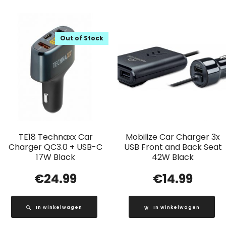
Out of Stock
TE18 Technaxx Car
Mobilize Car Charger 3x
Charger QC3.0 + USB-C
USB Front and Back Seat
17W Black
42W Black
€
24.99
€
14.99
In winkelwagen
In winkelwagen