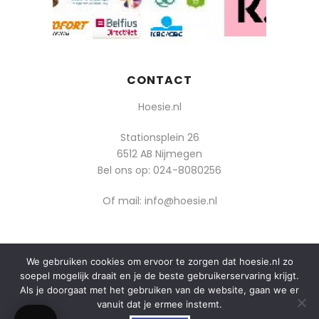
CONTACT
Hoesie.nl
Stationsplein 26
6512 AB Nijmegen
Bel ons op:
024-8080256
Of mail: info@hoesie.nl
We gebruiken cookies om ervoor te zorgen dat hoesie.nl zo
© 2014-2025 Boozt - Hoesie.nl. All rights reserved.
soepel mogelijk draait en je de beste gebruikerservaring krijgt.
algemene voorwaarden
Als je doorgaat met het gebruiken van de website, gaan we er
vanuit dat je ermee instemt.
privacy
0