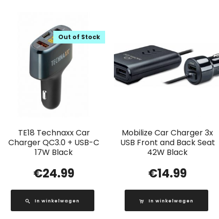
Out of Stock
TE18 Technaxx Car
Mobilize Car Charger 3x
Charger QC3.0 + USB-C
USB Front and Back Seat
17W Black
42W Black
€
24.99
€
14.99
In winkelwagen
In winkelwagen