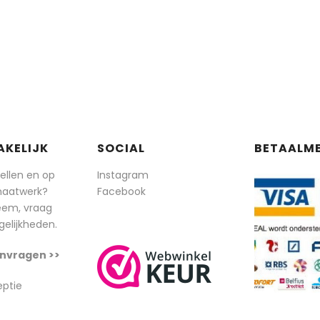
AKELIJK
SOCIAL
BETAALM
tellen en op
Instagram
maatwerk?
Facebook
eem, vraag
elijkheden.
nvragen >>
eptie