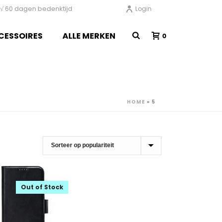
en √ 60 dagen bedenktijd
Login
CESSOIRES
ALLE MERKEN
0
HOME
»
5
Out of Stock