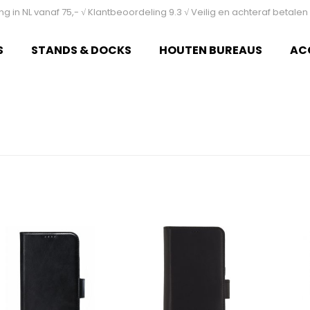
ing in NL vanaf 75,- √ Klantbeoordeling 9.3 √ Veilig en achteraf betal
S
STANDS & DOCKS
HOUTEN BUREAUS
AC