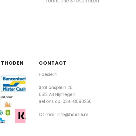
Gesorteerd
Toont alle 3 resultaten
op
populariteit
ETHODEN
CONTACT
Hoesie.nl
Stationsplein 26
6512 AB Nijmegen
Bel ons op:
024-8080256
Of mail: info@hoesie.nl