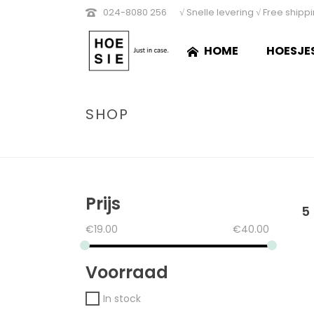
024-8080 256
√ Snelle levering √ Free shipp
HOME
HOESJE
SHOP
Prijs
5
€
19.00
€
40.00
Voorraad
In stock