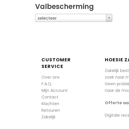
Valbescherming
selecteer
CUSTOMER
HOESIE Z
SERVICE
Zakelijk bes
Over ons
zoek naar 
F.A.Q.
Geen probl
Mijn Account
naar de mog
Contact
Offerte aa
Klachten
Retouren
Digitale rec
Zakelijk