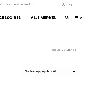
en √ 60 dagen bedenktijd
Login
CESSOIRES
ALLE MERKEN
0
HOME
»
3 METER