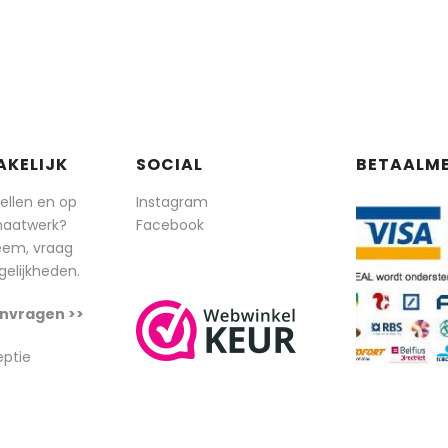
AKELIJK
SOCIAL
BETAALM
tellen en op
Instagram
maatwerk?
Facebook
eem, vraag
elijkheden.
nvragen >>
eptie