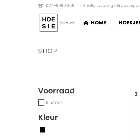
024-8080 256
√ Snelle levering √ Free shipp
HOME
HOESJE
SHOP
Voorraad
3
In stock
Kleur