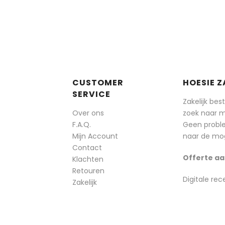
CUSTOMER
HOESIE Z
SERVICE
Zakelijk bes
Over ons
zoek naar 
F.A.Q.
Geen probl
Mijn Account
naar de mog
Contact
Offerte aa
Klachten
Retouren
Digitale rec
Zakelijk