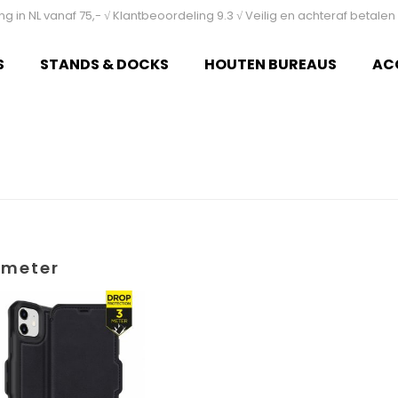
ing in NL vanaf 75,- √ Klantbeoordeling 9.3 √ Veilig en achteraf betal
S
STANDS & DOCKS
HOUTEN BUREAUS
AC
 meter