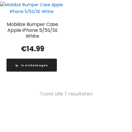
Mobilize Bumper Case
Apple iPhone 5/5S/SE
White
€
14.99
In winkelwagen
Gesorteerd
Toont alle 7 resultaten
op
populariteit