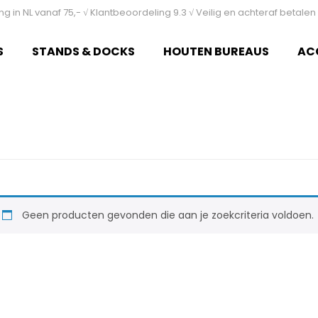
ing in NL vanaf 75,- √ Klantbeoordeling 9.3 √ Veilig en achteraf betal
S
STANDS & DOCKS
HOUTEN BUREAUS
AC
Geen producten gevonden die aan je zoekcriteria voldoen.