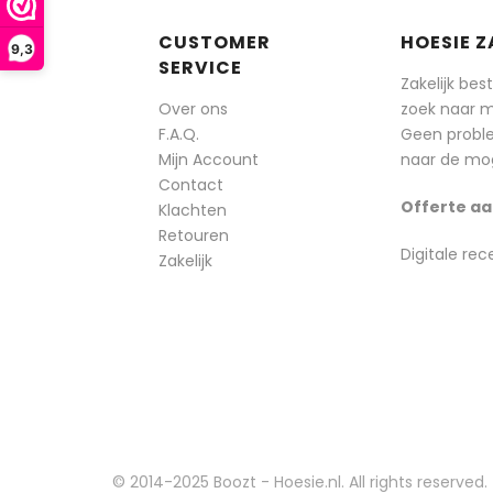
CUSTOMER
HOESIE Z
9,3
SERVICE
Zakelijk bes
Over ons
zoek naar 
F.A.Q.
Geen probl
Mijn Account
naar de mog
Contact
Offerte aa
Klachten
Retouren
Digitale rec
Zakelijk
© 2014-2025 Boozt - Hoesie.nl. All rights reserved.