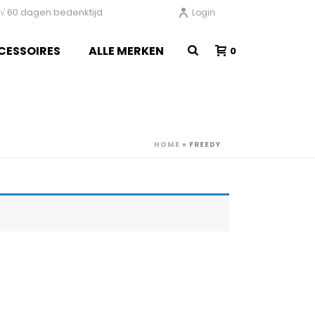
en √ 60 dagen bedenktijd
Login
CESSOIRES
ALLE MERKEN
0
HOME
»
FREEDY