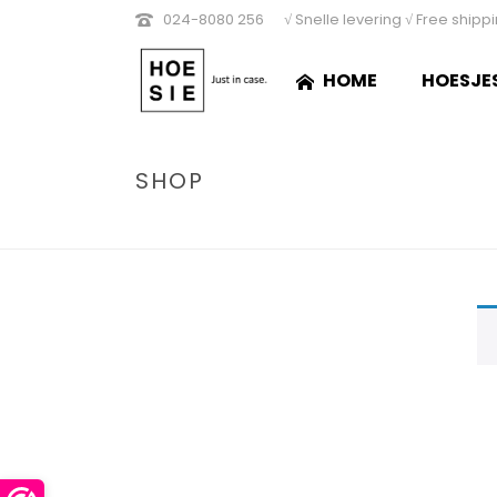
024-8080 256
√ Snelle levering √ Free shipp
HOME
HOESJE
SHOP