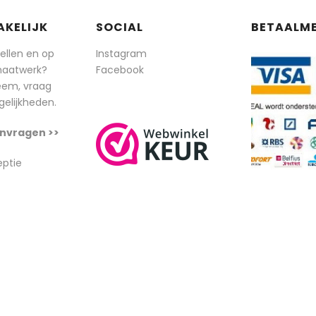
AKELIJK
SOCIAL
BETAALM
tellen en op
Instagram
maatwerk?
Facebook
eem, vraag
elijkheden.
nvragen >>
eptie