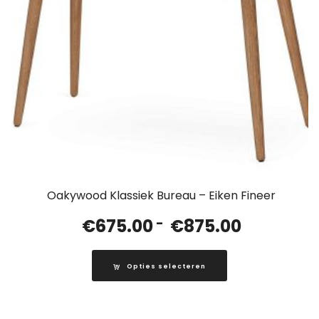
Oakywood Klassiek Bureau – Eiken Fineer
Prijsklasse:
€
675.00
-
€
875.00
€675.00
tot
Opties selecteren
€875.00