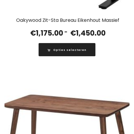
Oakywood Zit-Sta Bureau Eikenhout Massief
Prijsklass
€
1,175.00
-
€
1,450.00
€1,175.00
tot
Opties selecteren
€1,450.00