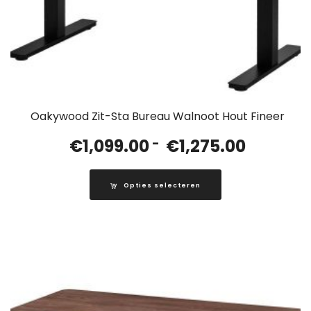
Oakywood Zit-Sta Bureau Walnoot Hout Fineer
Prijsklass
€
1,099.00
-
€
1,275.00
€1,099.00
tot
Opties selecteren
€1,275.00