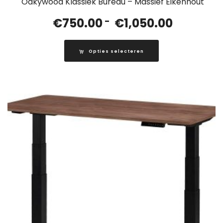
Oakywood Klassiek Bureau – Massief Eikenhout
Prijsklasse
€
750.00
-
€
1,050.00
€750.00
tot
Opties selecteren
€1,050.00