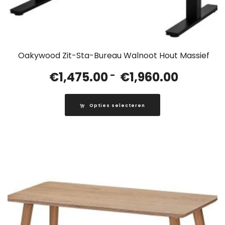
Oakywood Zit-Sta-Bureau Walnoot Hout Massief
Prijsklass
€
1,475.00
-
€
1,960.00
€1,475.00
tot
Opties selecteren
€1,960.00