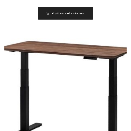
€975.00
tot
Opties selecteren
€1,150.00