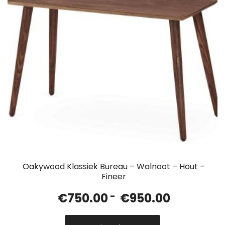
Oakywood Klassiek Bureau – Walnoot – Hout –
Fineer
Prijsklasse:
€
750.00
-
€
950.00
€750.00
tot