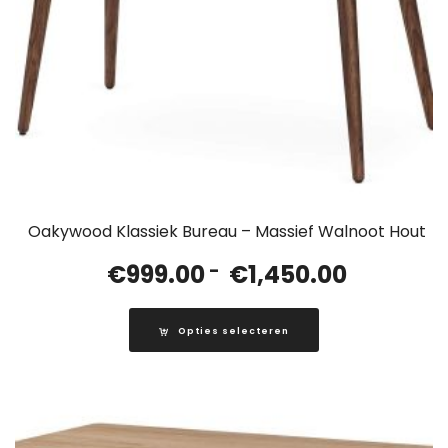
Oakywood Klassiek Bureau – Massief Walnoot Hout
Prijsklasse
€
999.00
-
€
1,450.00
€999.00
tot
Opties selecteren
€1,450.00