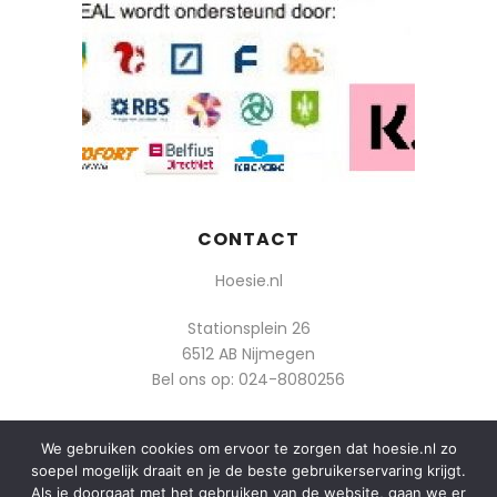
CONTACT
Hoesie.nl
Stationsplein 26
6512 AB Nijmegen
Bel ons op:
024-8080256
Of mail: info@hoesie.nl
We gebruiken cookies om ervoor te zorgen dat hoesie.nl zo
soepel mogelijk draait en je de beste gebruikerservaring krijgt.
Als je doorgaat met het gebruiken van de website, gaan we er