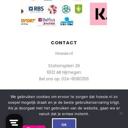
CONTACT
Hoesie.nl
Stationsplein 26
6512 AB Nijmegen
Bel ons op:
024-8080256
Of mail: info@hoesie.nl
We gebruiken cookies om ervoor te zorgen dat hoesie.nl zo
soepel mogelijk draait en je de beste gebruikerservaring krijgt.
Als je doorgaat met het gebruiken van de website, gaan we er
vanuit dat je ermee instemt.
0
© 2014-2025 Boozt - Hoesie.nl. All rights reserved.
OK
algemene voorwaarden