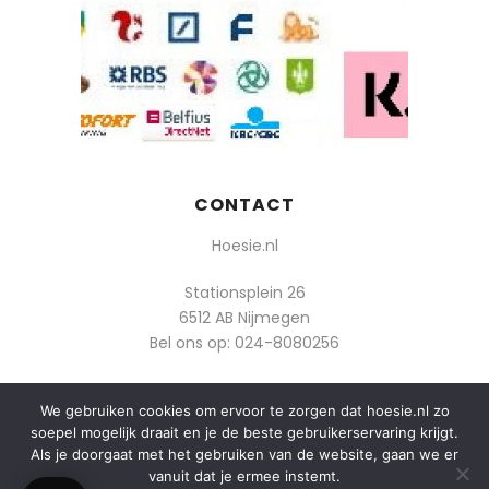
CONTACT
Hoesie.nl
Stationsplein 26
6512 AB Nijmegen
Bel ons op:
024-8080256
Of mail: info@hoesie.nl
We gebruiken cookies om ervoor te zorgen dat hoesie.nl zo
soepel mogelijk draait en je de beste gebruikerservaring krijgt.
Als je doorgaat met het gebruiken van de website, gaan we er
vanuit dat je ermee instemt.