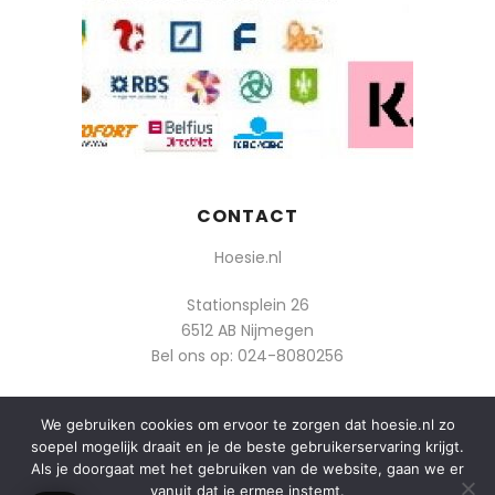
CONTACT
Hoesie.nl
Stationsplein 26
6512 AB Nijmegen
Bel ons op:
024-8080256
Of mail: info@hoesie.nl
We gebruiken cookies om ervoor te zorgen dat hoesie.nl zo
soepel mogelijk draait en je de beste gebruikerservaring krijgt.
Als je doorgaat met het gebruiken van de website, gaan we er
vanuit dat je ermee instemt.