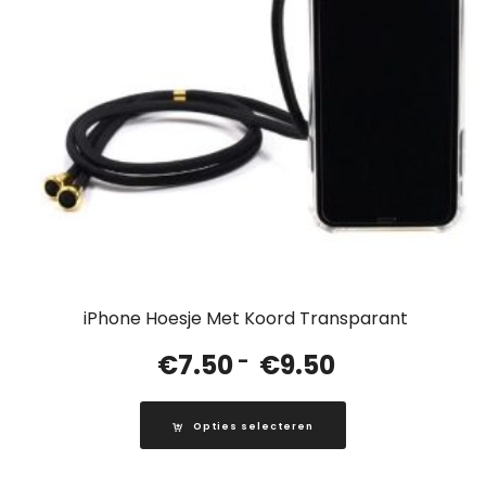
iPhone Hoesje Met Koord Transparant
Prijsklasse:
€
7.50
-
€
9.50
€7.50
tot
Opties selecteren
€9.50