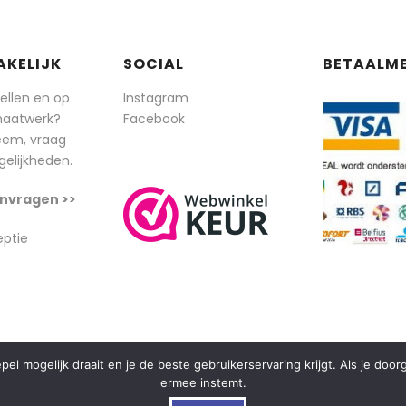
AKELIJK
SOCIAL
BETAALM
tellen en op
Instagram
maatwerk?
Facebook
eem, vraag
elijkheden.
nvragen >>
eptie
l mogelijk draait en je de beste gebruikerservaring krijgt. Als je doo
ermee instemt.