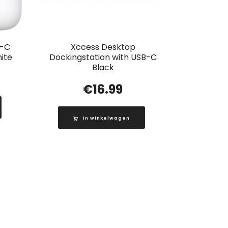
B-C
Xccess Desktop
ite
Dockingstation with USB-C
Black
€
16.99
In winkelwagen