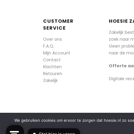
CUSTOMER
HOESIE Z
SERVICE
Zakelijk bes
Over ons
zoek naar 
F.A.Q.
Geen probl
Mijn Account
naar de mog
Contact
Offerte aa
Klachten
Retouren
Digitale rec
Zakelijk
We gebruiken cookies om ervoor te zorgen dat hoesie.nl zo soepe