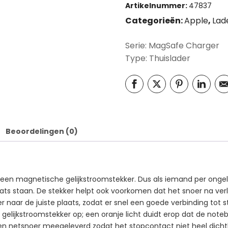
Artikelnummer:
47837
Categorieën:
Apple
,
Lad
Serie: MagSafe Charger
Type: Thuislader
Beoordelingen (0)
een magnetische gelijkstroomstekker. Dus als iemand per ongelu
ats staan. De stekker helpt ook voorkomen dat het snoer na verloop
 naar de juiste plaats, zodat er snel een goede verbinding tot 
e gelijkstroomstekker op; een oranje licht duidt erop dat de not
een netsnoer meegeleverd zodat het stopcontact niet heel dichtb