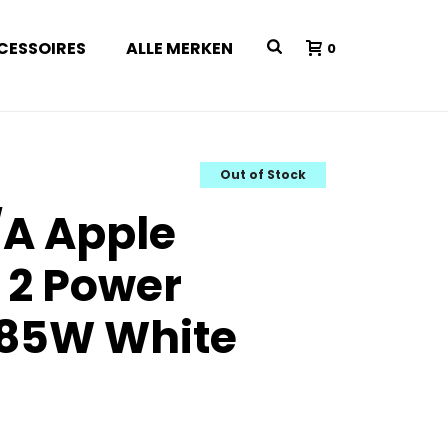
CESSOIRES
ALLE MERKEN
0
Out of Stock
A Apple
 2 Power
 85W White