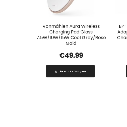
Vonmählen Aura Wireless
EP
Charging Pad Glass
Adap
7.5W/10W/15W Cool Grey/Rose
Char
Gold
€
49.99
In winkelwagen