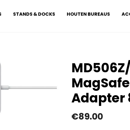
S
STANDS & DOCKS
HOUTEN BUREAUS
AC
MD506Z/
MagSafe
Adapter
€
89.00