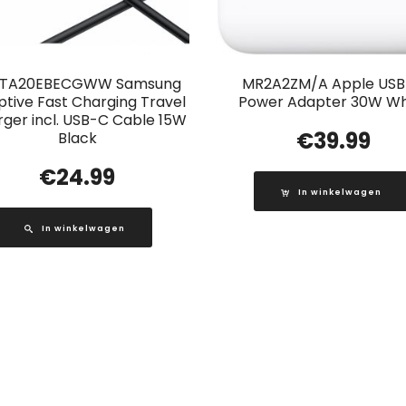
-TA20EBECGWW Samsung
MR2A2ZM/A Apple US
tive Fast Charging Travel
Power Adapter 30W Wh
ger incl. USB-C Cable 15W
€
39.99
Black
€
24.99
In winkelwagen
In winkelwagen