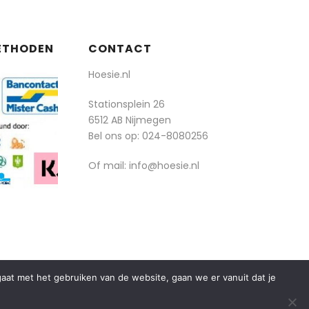
ETHODEN
CONTACT
Hoesie.nl
Stationsplein 26
6512 AB Nijmegen
Bel ons op:
024-8080256
Of mail: info@hoesie.nl
rgaat met het gebruiken van de website, gaan we er vanuit dat je