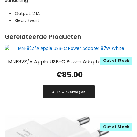
aansluiting.
Output: 2.1A
Kleur: Zwart
Gerelateerde Producten
Out of Stock
MNF82Z/A Apple USB-C Power Adapter 87W White
€
85.00
In winkelwagen
Out of Stock