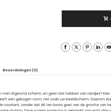
Beoordelingen (0)
on met afgerond scherm, en geen last hebben van randjes? Kies
heeft een gebogen vorm, net zoals uw beeldscherm. Daarom sluit 
 voorkant, zonder dat dit ten koste gaat van de grootte van het 
ome-button. Deze screen protector is gemaakt van echt glas van