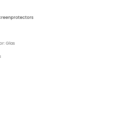
creenprotectors
or: Glas
s