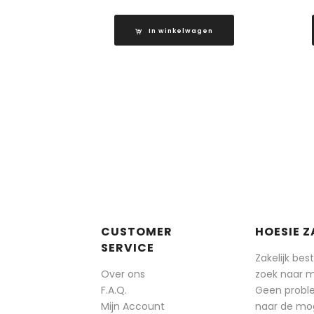
In winkelwagen
CUSTOMER
HOESIE Z
SERVICE
Zakelijk bes
Over ons
zoek naar 
F.A.Q.
Geen probl
Mijn Account
naar de mog