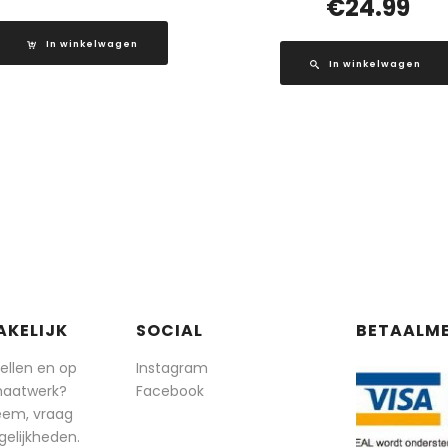
€
24.99
In winkelwagen
In winkelwagen
AKELIJK
SOCIAL
BETAALM
tellen en op
Instagram
maatwerk?
Facebook
eem, vraag
elijkheden.