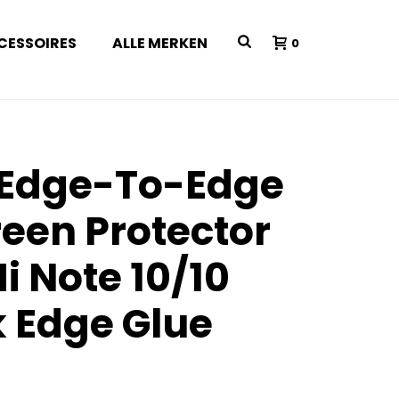
CESSOIRES
ALLE MERKEN
0
 Edge-To-Edge
reen Protector
i Note 10/10
k Edge Glue