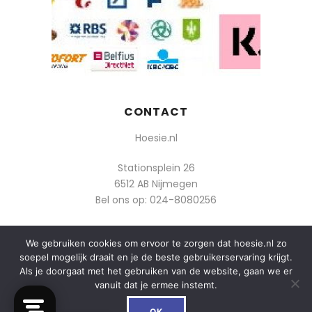
CONTACT
Hoesie.nl
Stationsplein 26
6512 AB Nijmegen
Bel ons op:
024-8080256
Of mail: info@hoesie.nl
We gebruiken cookies om ervoor te zorgen dat hoesie.nl zo
soepel mogelijk draait en je de beste gebruikerservaring krijgt.
Als je doorgaat met het gebruiken van de website, gaan we er
vanuit dat je ermee instemt.
0
© 2014-2025 Boozt - Hoesie.nl. All rights reserved.
OK