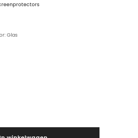
creenprotectors
or: Glas
In winkelwagen