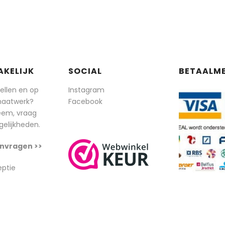
AKELIJK
SOCIAL
BETAALM
tellen en op
Instagram
maatwerk?
Facebook
eem, vraag
elijkheden.
nvragen >>
eptie