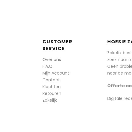
CUSTOMER
HOESIE Z
SERVICE
Zakelijk bes
Over ons
zoek naar 
F.A.Q.
Geen probl
Mijn Account
naar de mog
Contact
Offerte aa
Klachten
Retouren
Digitale rec
Zakelijk