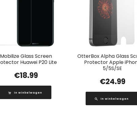
Mobilize Glass Screen
OtterBox Alpha Glass S
rotector Huawei P20 Lite
Protector Apple iPho
5/5S/SE
€
18.99
€
24.99
In winkelwagen
In winkelwagen