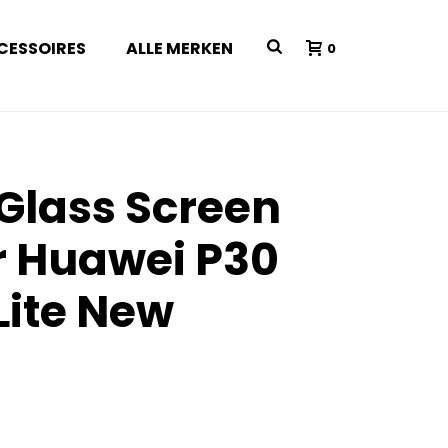
CESSOIRES
ALLE MERKEN
0
 Glass Screen
r Huawei P30
Lite New