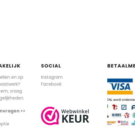
AKELIJK
SOCIAL
BETAALM
tellen en op
Instagram
maatwerk?
Facebook
eem, vraag
elijkheden.
nvragen >>
eptie