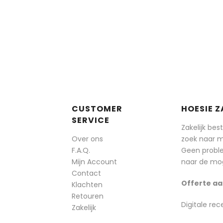
CUSTOMER
HOESIE Z
SERVICE
Zakelijk bes
Over ons
zoek naar 
F.A.Q.
Geen probl
Mijn Account
naar de mog
Contact
Offerte aa
Klachten
Retouren
Digitale rec
Zakelijk