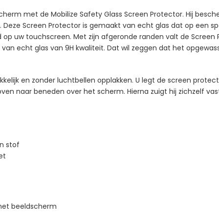
erm met de Mobilize Safety Glass Screen Protector. Hij besche
. Deze Screen Protector is gemaakt van echt glas dat op een spec
op uw touchscreen. Met zijn afgeronde randen valt de Screen Prot
van echt glas van 9H kwaliteit. Dat wil zeggen dat het opgewass
kelijk en zonder luchtbellen opplakken. U legt de screen protec
oven naar beneden over het scherm. Hierna zuigt hij zichzelf v
n stof
et
 het beeldscherm