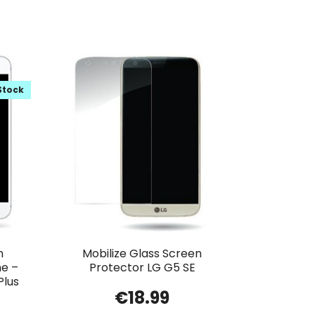
Stock
n
Mobilize Glass Screen
me –
Protector LG G5 SE
Plus
€
18.99