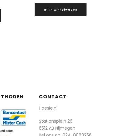
In winkelwagen
ETHODEN
CONTACT
Hoesie.nl
Stationsplein 26
6512 AB Nijmegen
Bel ons op:
024-8080256