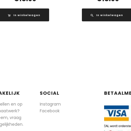
In winkelwagen
In winkelwagen
AKELIJK
SOCIAL
BETAALM
tellen en op
Instagram
maatwerk?
Facebook
eem, vraag
elijkheden.