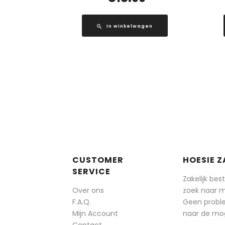
In winkelwagen
CUSTOMER
HOESIE Z
SERVICE
Zakelijk bes
Over ons
zoek naar 
F.A.Q.
Geen probl
Mijn Account
naar de mog