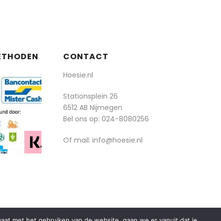
ETHODEN
CONTACT
Hoesie.nl
Stationsplein 26
6512 AB Nijmegen
Bel ons op:
024-8080256
Of mail: info@hoesie.nl
rgaat met het gebruiken van de website, gaan we er vanuit dat je