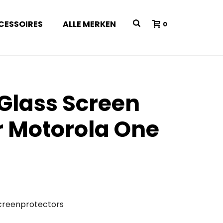
CESSOIRES
ALLE MERKEN
0
 Glass Screen
r Motorola One
creenprotectors