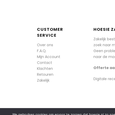
CUSTOMER
HOESIE Z
SERVICE
Zakelijk bes
Over ons
zoek naar 
F.A.Q.
Geen probl
Mijn Account
naar de mog
Contact
Offerte aa
Klachten
Retouren
Digitale rec
Zakelijk
We gebruiken cookies om ervoor te zorgen dat hoesie.nl zo soepe