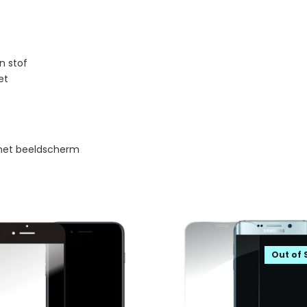
n stof
et
 het beeldscherm
Out of 