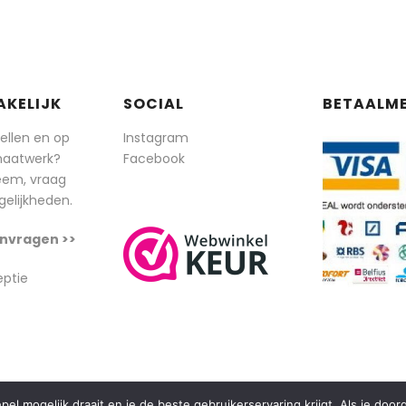
AKELIJK
SOCIAL
BETAALM
tellen en op
Instagram
maatwerk?
Facebook
eem, vraag
elijkheden.
nvragen >>
eptie
l mogelijk draait en je de beste gebruikerservaring krijgt. Als je doo