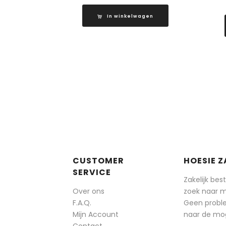
In winkelwagen
CUSTOMER
HOESIE Z
SERVICE
Zakelijk bes
Over ons
zoek naar 
F.A.Q.
Geen probl
Mijn Account
naar de mog