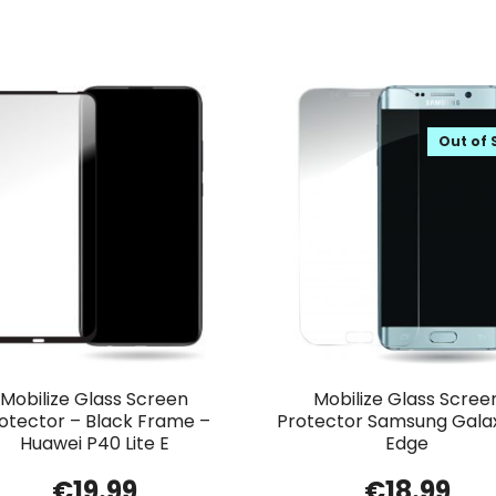
Out of 
Mobilize Glass Screen
Mobilize Glass Scree
otector – Black Frame –
Protector Samsung Gala
Huawei P40 Lite E
Edge
€
19.99
€
18.99