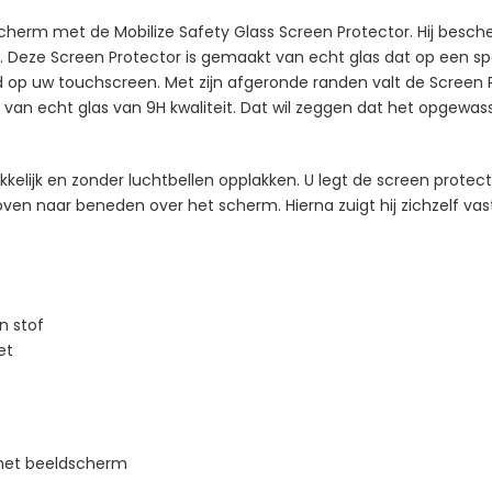
erm met de Mobilize Safety Glass Screen Protector. Hij besche
. Deze Screen Protector is gemaakt van echt glas dat op een spec
op uw touchscreen. Met zijn afgeronde randen valt de Screen Prot
van echt glas van 9H kwaliteit. Dat wil zeggen dat het opgewass
kelijk en zonder luchtbellen opplakken. U legt de screen prote
oven naar beneden over het scherm. Hierna zuigt hij zichzelf va
n stof
et
 het beeldscherm