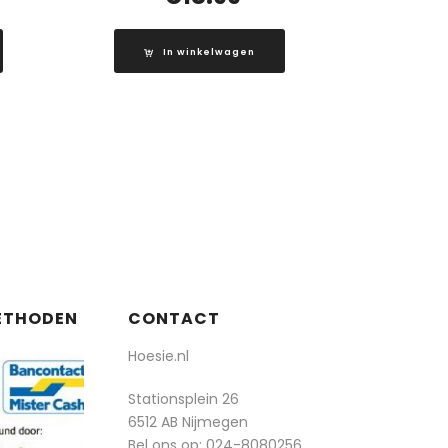
In winkelwagen
ETHODEN
CONTACT
Hoesie.nl
Stationsplein 26
6512 AB Nijmegen
Bel ons op:
024-8080256