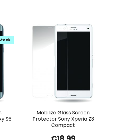
Stock
n
Mobilize Glass Screen
xy S6
Protector Sony Xperia Z3
Compact
€
18.99