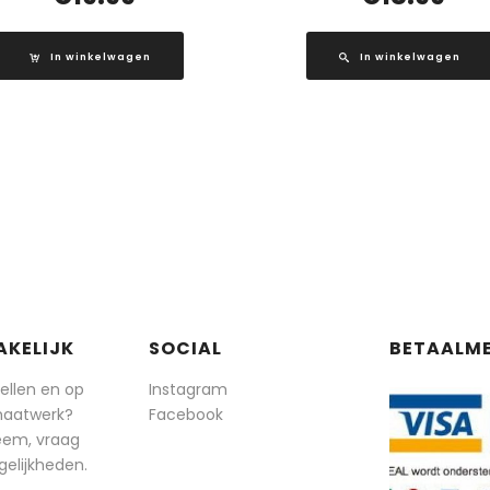
In winkelwagen
In winkelwagen
AKELIJK
SOCIAL
BETAALM
tellen en op
Instagram
maatwerk?
Facebook
eem, vraag
elijkheden.