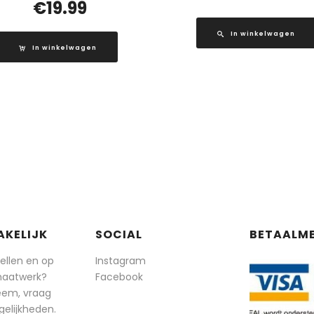
€
19.99
In winkelwagen
In winkelwagen
AKELIJK
SOCIAL
BETAALM
tellen en op
Instagram
maatwerk?
Facebook
eem, vraag
elijkheden.