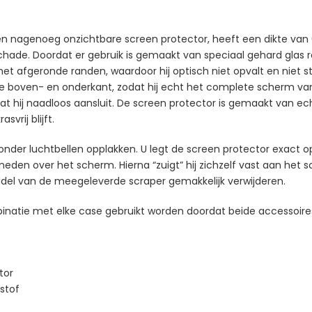
 een nagenoeg onzichtbare screen protector, heeft een dikte va
hade. Doordat er gebruik is gemaakt van speciaal gehard glas r
t afgeronde randen, waardoor hij optisch niet opvalt en niet st
de boven- en onderkant, zodat hij echt het complete scherm van
at hij naadloos aansluit. De screen protector is gemaakt van ech
vrij blijft.
onder luchtbellen opplakken. U legt de screen protector exact o
neden over het scherm. Hierna “zuigt” hij zichzelf vast aan het
ddel van de meegeleverde scraper gemakkelijk verwijderen.
binatie met elke case gebruikt worden doordat beide accessoires
tor
 stof