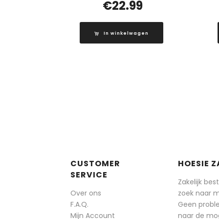
€
22.99
In winkelwagen
CUSTOMER
HOESIE Z
SERVICE
Zakelijk bes
Over ons
zoek naar 
F.A.Q.
Geen probl
Mijn Account
naar de mog