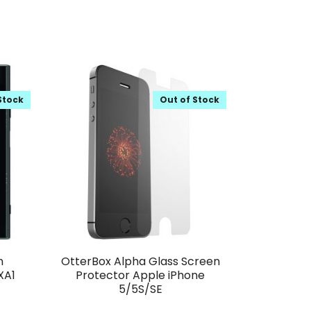
Stock
Out of Stock
n
OtterBox Alpha Glass Screen
XA1
Protector Apple iPhone
5/5S/SE