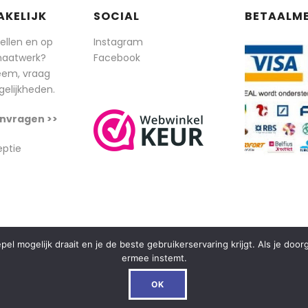
AKELIJK
SOCIAL
BETAALM
tellen en op
Instagram
maatwerk?
Facebook
eem, vraag
elijkheden.
nvragen >>
eptie
l mogelijk draait en je de beste gebruikerservaring krijgt. Als je doo
ermee instemt.
OK