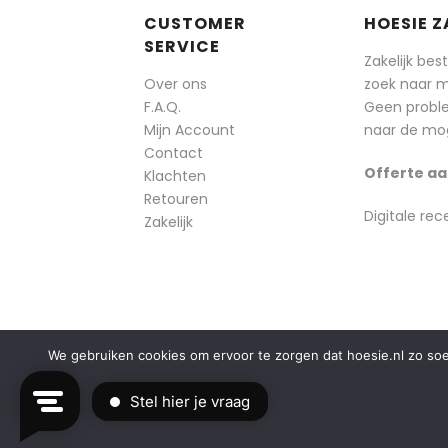
CUSTOMER
HOESIE Z
SERVICE
Zakelijk bes
Over ons
zoek naar 
F.A.Q.
Geen probl
Mijn Account
naar de mog
Contact
Offerte aa
Klachten
Retouren
Digitale rec
Zakelijk
We gebruiken cookies om ervoor te zorgen dat hoesie.nl zo soepe
© 2014-2025 Boozt - Hoesie.nl. All rights reserved.