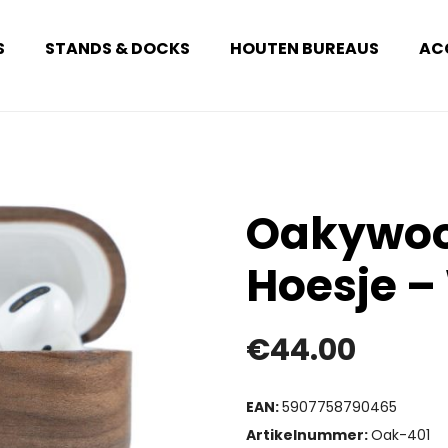
S
STANDS & DOCKS
HOUTEN BUREAUS
AC
Oakywoo
Hoesje –
€
44.00
EAN:
5907758790465
Artikelnummer:
Oak-401