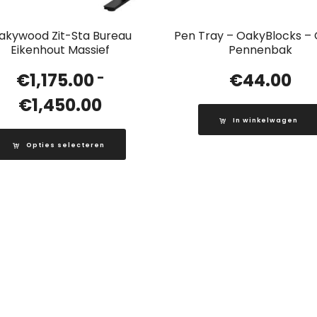
akywood Zit-Sta Bureau
Pen Tray – OakyBlocks – 
Eikenhout Massief
Pennenbak
sse:
€
1,175.00
-
€
44.00
Prijsklasse:
€
1,450.00
€1,175.00
In winkelwagen
00
tot
Opties selecteren
€1,450.00