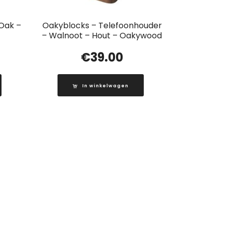
Oak –
Oakyblocks – Telefoonhouder
– Walnoot – Hout – Oakywood
€
39.00
In winkelwagen