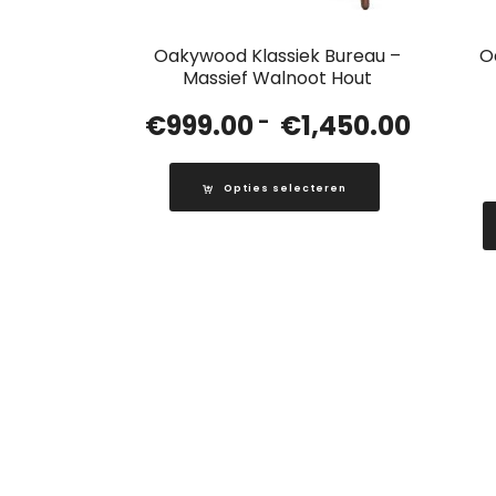
Oakywood Klassiek Bureau –
O
Massief Walnoot Hout
Prijskla
€
999.00
-
€
1,450.00
€999.00
tot
Opties selecteren
€1,450.