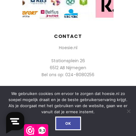
CONTACT
Hoesie.nl
Stationsplein 26
6512 AB Nijmegen
Bel ons op:
024-8080256
Of mail: info@hoesie.nl
We gebruiken cookies om ervoor te zorgen dat hoesie.nl zo
soepel mogelijk draait en je de beste gebruikerservaring krijgt.
Als je doorgaat met het gebruiken van de website, gaan we er
vanuit dat je ermee instemt.
0
© 2014-2025 Boozt - Hoesie.nl. All rights reserved.
OK
algemene voorwaarden
9,3
privacy