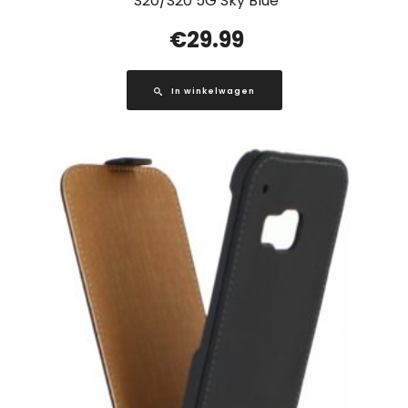
S20/S20 5G Sky Blue
€
29.99
In winkelwagen