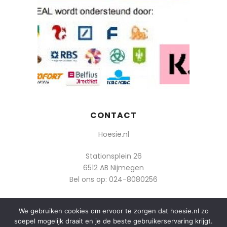
CONTACT
Hoesie.nl
Stationsplein 26
6512 AB Nijmegen
Bel ons op:
024-8080256
Of mail: info@hoesie.nl
We gebruiken cookies om ervoor te zorgen dat hoesie.nl zo
soepel mogelijk draait en je de beste gebruikerservaring krijgt.