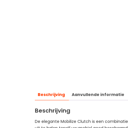
Beschrijving
Aanvullende informatie
Beschrijving
De elegante Mobilize Clutch is een combinati
uit te halen terwijl uw mobiel goed beschermd b