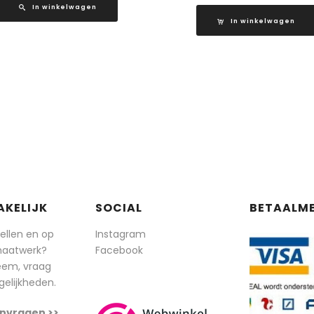
In winkelwagen
In winkelwagen
AKELIJK
SOCIAL
BETAALM
tellen en op
Instagram
maatwerk?
Facebook
eem, vraag
elijkheden.
nvragen >>