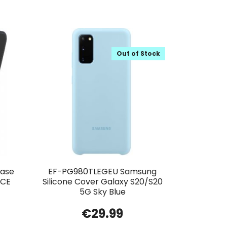
Out of Stock
Case
EF-PG980TLEGEU Samsung
 CE
Silicone Cover Galaxy S20/S20
5G Sky Blue
€
29.99