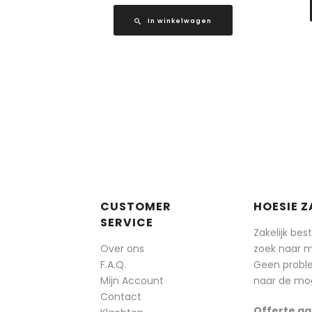
In winkelwagen
CUSTOMER
HOESIE Z
SERVICE
Zakelijk bes
Over ons
zoek naar 
F.A.Q.
Geen probl
Mijn Account
naar de mog
Contact
Offerte aa