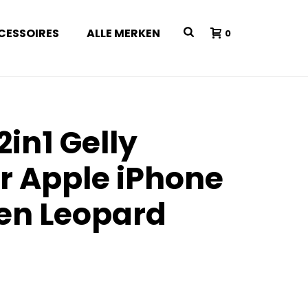
CESSOIRES
ALLE MERKEN
0
2in1 Gelly
or Apple iPhone
en Leopard