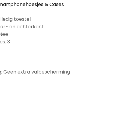
martphonehoesjes & Cases
lledig toestel
oor- en achterkant
 Nee
es: 3
: Geen extra valbescherming