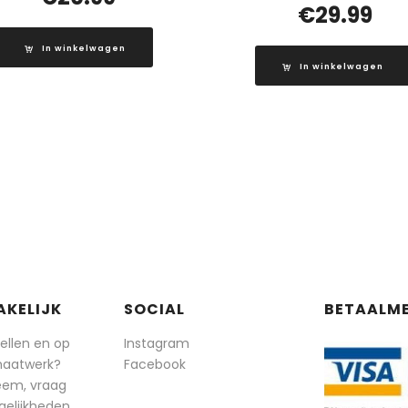
€
29.99
In winkelwagen
In winkelwagen
AKELIJK
SOCIAL
BETAALM
tellen en op
Instagram
maatwerk?
Facebook
eem, vraag
elijkheden.