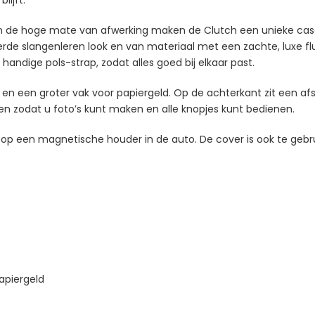
en de hoge mate van afwerking maken de Clutch een unieke case
de slangenleren look en van materiaal met een zachte, luxe fluw
andige pols-strap, zodat alles goed bij elkaar past.
en een groter vak voor papiergeld. Op de achterkant zit een afs
ngen zodat u foto’s kunt maken en alle knopjes kunt bedienen.
ik op een magnetische houder in de auto. De cover is ook te geb
papiergeld