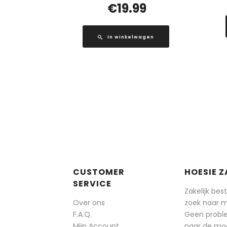
€
19.99
In winkelwagen
CUSTOMER
HOESIE Z
SERVICE
Zakelijk bes
Over ons
zoek naar 
F.A.Q.
Geen probl
Mijn Account
naar de mog