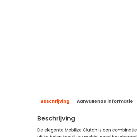
Beschrijving
Aanvullende informatie
Beschrijving
De elegante Mobilize Clutch is een combinati
uit te halen terwijl uw mobiel goed beschermd b