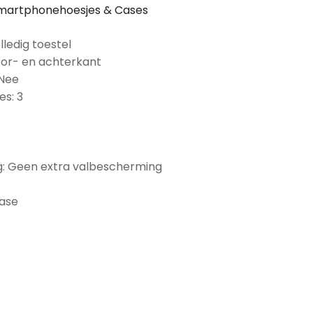
martphonehoesjes & Cases
lledig toestel
oor- en achterkant
 Nee
es: 3
: Geen extra valbescherming
Case