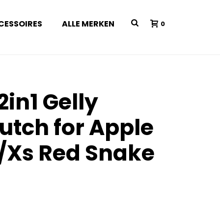
CESSOIRES
ALLE MERKEN
0
2in1 Gelly
utch for Apple
/Xs Red Snake