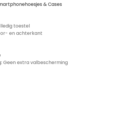
martphonehoesjes & Cases
lledig toestel
oor- en achterkant
e
: Geen extra valbescherming