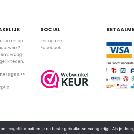
AKELIJK
SOCIAL
BETAALM
tellen en op
Instagram
maatwerk?
Facebook
eem, vraag
elijkheden.
nvragen >>
eptie
l mogelijk draait en je de beste gebruikerservaring krijgt. Als je doo