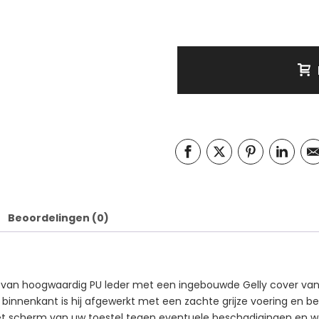
Beoordelingen (0)
t van hoogwaardig PU leder met een ingebouwde Gelly cover van
e binnenkant is hij afgewerkt met een zachte grijze voering en be
j het scherm van uw toestel tegen eventuele beschadigingen en