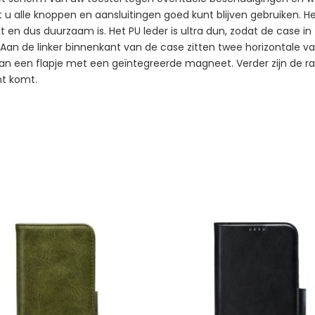
at u alle knoppen en aansluitingen goed kunt blijven gebruiken. H
eekt en dus duurzaam is. Het PU leder is ultra dun, zodat de case 
an de linker binnenkant van de case zitten twee horizontale vak
l van een flapje met een geïntegreerde magneet. Verder zijn de
ht komt.