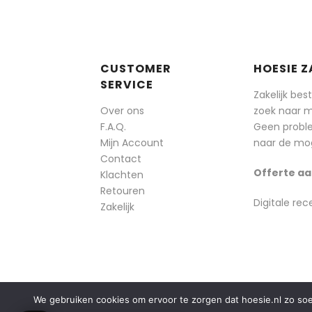
CUSTOMER
HOESIE Z
SERVICE
Zakelijk bes
Over ons
zoek naar 
F.A.Q.
Geen probl
Mijn Account
naar de mog
Contact
Offerte aa
Klachten
Retouren
Digitale rec
Zakelijk
We gebruiken cookies om ervoor te zorgen dat hoesie.nl zo soepe