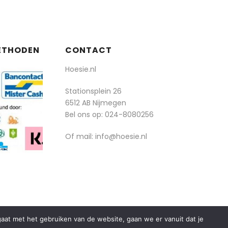
ETHODEN
CONTACT
Hoesie.nl
Stationsplein 26
6512 AB Nijmegen
Bel ons op:
024-8080256
Of mail: info@hoesie.nl
rgaat met het gebruiken van de website, gaan we er vanuit dat je