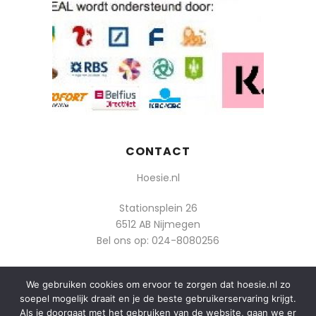
CONTACT
Hoesie.nl
Stationsplein 26
6512 AB Nijmegen
Bel ons op:
024-8080256
Of mail: info@hoesie.nl
We gebruiken cookies om ervoor te zorgen dat hoesie.nl zo
soepel mogelijk draait en je de beste gebruikerservaring krijgt.
Als je doorgaat met het gebruiken van de website, gaan we er