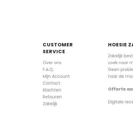
CUSTOMER
HOESIE Z
SERVICE
Zakelijk bes
Over ons
zoek naar 
F.A.Q.
Geen probl
Mijn Account
naar de mog
Contact
Offerte aa
Klachten
Retouren
Digitale rec
Zakelijk