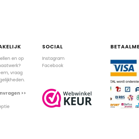
AKELIJK
SOCIAL
BETAALM
tellen en op
Instagram
maatwerk?
Facebook
eem, vraag
elijkheden.
nvragen >>
eptie