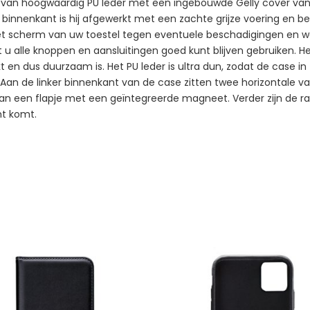
t van hoogwaardig PU leder met een ingebouwde Gelly cover van
e binnenkant is hij afgewerkt met een zachte grijze voering en be
j het scherm van uw toestel tegen eventuele beschadigingen en
at u alle knoppen en aansluitingen goed kunt blijven gebruiken. H
eekt en dus duurzaam is. Het PU leder is ultra dun, zodat de case 
an de linker binnenkant van de case zitten twee horizontale vak
l van een flapje met een geïntegreerde magneet. Verder zijn de
ht komt.