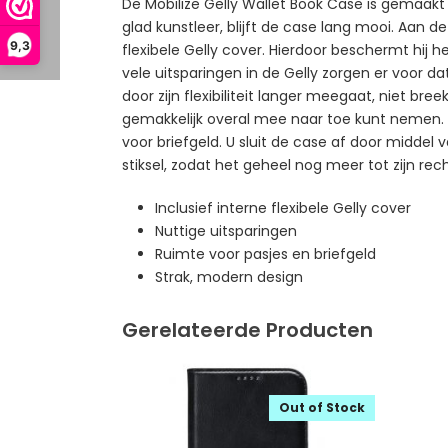
De Mobilize Gelly Wallet Book Case is gemaak
glad kunstleer, blijft de case lang mooi. Aan d
9,3
flexibele Gelly cover. Hierdoor beschermt hi
vele uitsparingen in de Gelly zorgen er voor d
door zijn flexibiliteit langer meegaat, niet br
gemakkelijk overal mee naar toe kunt nemen. A
voor briefgeld. U sluit de case af door midde
stiksel, zodat het geheel nog meer tot zijn rec
Inclusief interne flexibele Gelly cover
Nuttige uitsparingen
Ruimte voor pasjes en briefgeld
Strak, modern design
Gerelateerde Producten
Out of Stock