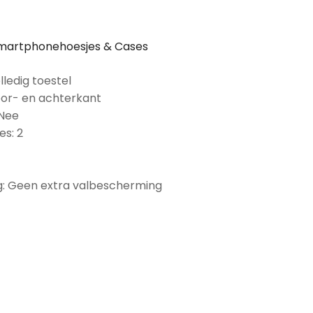
martphonehoesjes & Cases
lledig toestel
oor- en achterkant
 Nee
es: 2
: Geen extra valbescherming