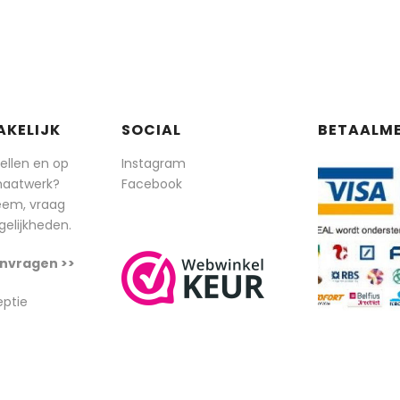
AKELIJK
SOCIAL
BETAALM
tellen en op
Instagram
maatwerk?
Facebook
eem, vraag
elijkheden.
nvragen >>
eptie