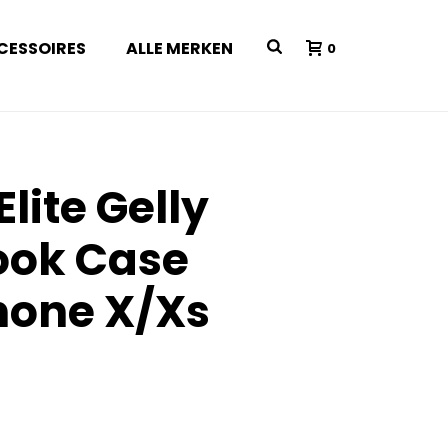
CESSOIRES
ALLE MERKEN
0
Elite Gelly
ook Case
hone X/Xs