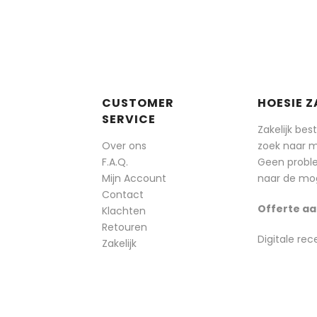
CUSTOMER
HOESIE Z
SERVICE
Zakelijk bes
Over ons
zoek naar 
F.A.Q.
Geen probl
Mijn Account
naar de mog
Contact
Offerte aa
Klachten
Retouren
Digitale rec
Zakelijk