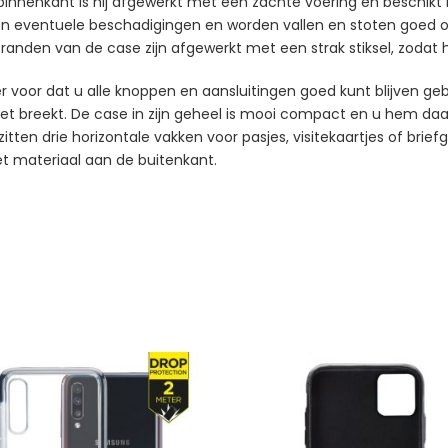
nnenkant is hij afgewerkt met een zachte voering en beschikt hij
n eventuele beschadigingen en worden vallen en stoten goed o
nden van de case zijn afgewerkt met een strak stiksel, zodat h
er voor dat u alle knoppen en aansluitingen goed kunt blijven geb
n niet breekt. De case in zijn geheel is mooi compact en u hem 
ten drie horizontale vakken voor pasjes, visitekaartjes of brief
het materiaal aan de buitenkant.