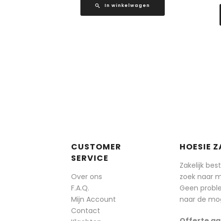
In winkelwagen
CUSTOMER
HOESIE Z
SERVICE
Zakelijk bes
Over ons
zoek naar 
F.A.Q.
Geen probl
Mijn Account
naar de mog
Contact
Offerte aa