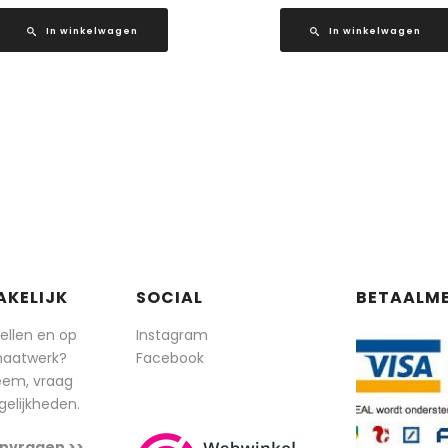
In winkelwagen
In winkelwagen
AKELIJK
SOCIAL
BETAALM
tellen en op
Instagram
maatwerk?
Facebook
eem, vraag
elijkheden.
nvragen >>