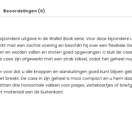
Beoordelingen (0)
n bijzondere uitgave in de Wallet Book serie. Voor deze bijzonder
rkt met een zachte voering en beschikt hij over een flexibele G
n en worden vallen en stoten goed opgevangen. U sluit de case
ase zijn afgewerkt met een strak stiksel, zodat het geheel nog
er voor dat u alle knoppen en aansluitingen goed kunt blijven geb
n niet breekt. De case in zijn geheel is mooi compact en u hem 
ten drie horizontale vakken voor pasjes, visitekaartjes of brief
het materiaal aan de buitenkant.