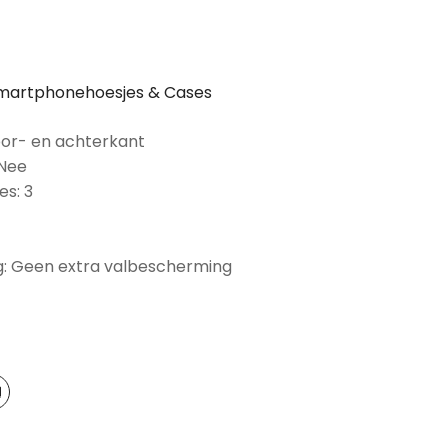
martphonehoesjes & Cases
oor- en achterkant
 Nee
es: 3
: Geen extra valbescherming