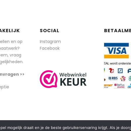
AKELIJK
SOCIAL
BETAALM
tellen en op
Instagram
maatwerk?
Facebook
eem, vraag
elijkheden.
nvragen >>
eptie
l mogelijk draait en je de beste gebruikerservaring krijgt. Als je doo