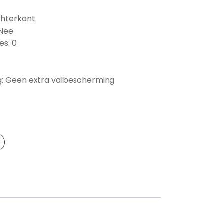
chterkant
 Nee
es: 0
: Geen extra valbescherming