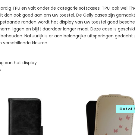
rdig TPU en valt onder de categorie softcases. TPU, ook wel The
sluit dan ook goed aan om uw toestel. De Gelly cases zijn gemaa
n opstaande randen wordt het display van uw toestel goed besch
scherm liggen en blijft daardoor langer mooi. Deze case is geschi
 behouden. Natuurlijk is er aan belangrijke uitsparingen gedacht
in verschillende kleuren.
g van het display
s
Out of 