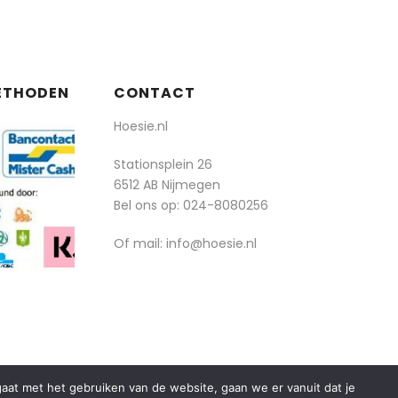
ETHODEN
CONTACT
Hoesie.nl
Stationsplein 26
6512 AB Nijmegen
Bel ons op:
024-8080256
Of mail: info@hoesie.nl
rgaat met het gebruiken van de website, gaan we er vanuit dat je