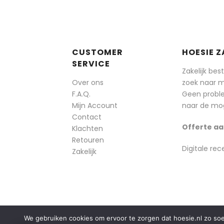
CUSTOMER
HOESIE Z
SERVICE
Zakelijk bes
Over ons
zoek naar 
F.A.Q.
Geen probl
Mijn Account
naar de mog
Contact
Offerte aa
Klachten
Retouren
Digitale rec
Zakelijk
We gebruiken cookies om ervoor te zorgen dat hoesie.nl zo soepe