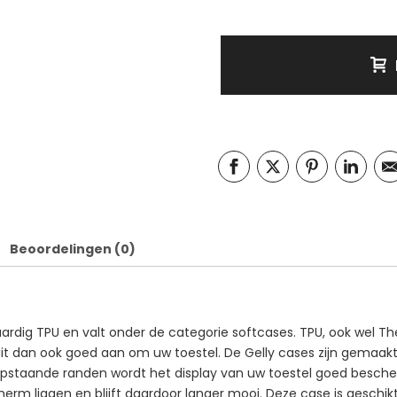
Beoordelingen (0)
rdig TPU en valt onder de categorie softcases. TPU, ook wel The
sluit dan ook goed aan om uw toestel. De Gelly cases zijn gemaa
n opstaande randen wordt het display van uw toestel goed besch
scherm liggen en blijft daardoor langer mooi. Deze case is geschi