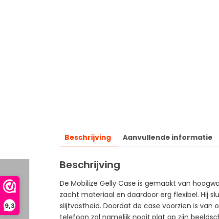
Beschrijving
Aanvullende informatie
Beschrijving
De Mobilize Gelly Case is gemaakt van hoogwaa
zacht materiaal en daardoor erg flexibel. Hij 
slijtvastheid. Doordat de case voorzien is va
9,3
telefoon zal namelijk nooit plat op zijn beeld