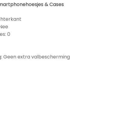
martphonehoesjes & Cases
chterkant
 Nee
es: 0
: Geen extra valbescherming