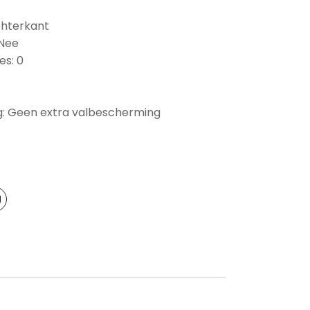
chterkant
 Nee
es: 0
: Geen extra valbescherming