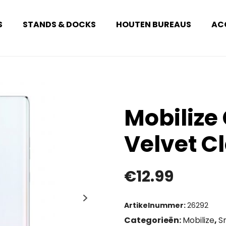
S
STANDS & DOCKS
HOUTEN BUREAUS
AC
Mobilize 
Velvet C
€
12.99
Artikelnummer:
26292
Categorieën:
Mobilize
,
S