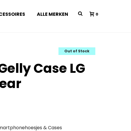
CESSOIRES
ALLE MERKEN
0
Out of Stock
Gelly Case LG
lear
martphonehoesjes & Cases