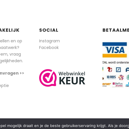
AKELIJK
SOCIAL
BETAALM
tellen en op
Instagram
maatwerk?
Facebook
eem, vraag
elijkheden.
nvragen >>
eptie
l mogelijk draait en je de beste gebruikerservaring krijgt. Als je doo