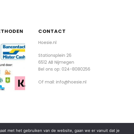
ETHODEN
CONTACT
Hoesie.nl
Stationsplein 26
6512 AB Nijmegen
Bel ons op:
024-8080256
Of mail: info@hoesie.nl
rgaat met het gebruiken van de website, gaan we er vanuit dat je