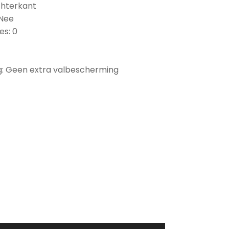
chterkant
 Nee
es: 0
: Geen extra valbescherming