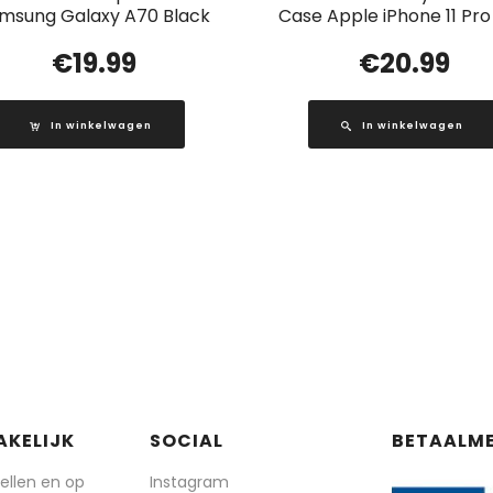
msung Galaxy A70 Black
Case Apple iPhone 11 Pro
€
19.99
€
20.99
In winkelwagen
In winkelwagen
AKELIJK
SOCIAL
BETAALM
tellen en op
Instagram