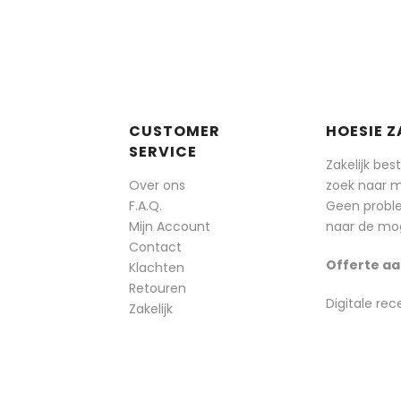
CUSTOMER
HOESIE Z
SERVICE
Zakelijk bes
Over ons
zoek naar 
F.A.Q.
Geen probl
Mijn Account
naar de mog
Contact
Offerte aa
Klachten
Retouren
Digitale rec
Zakelijk