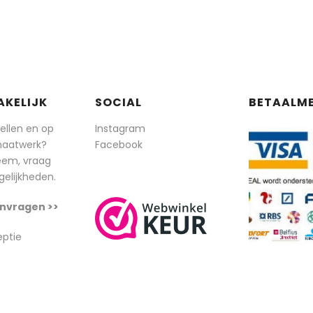
AKELIJK
SOCIAL
BETAALM
tellen en op
Instagram
maatwerk?
Facebook
eem, vraag
elijkheden.
nvragen >>
eptie