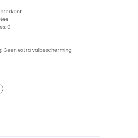
chterkant
 Nee
es: 0
: Geen extra valbescherming