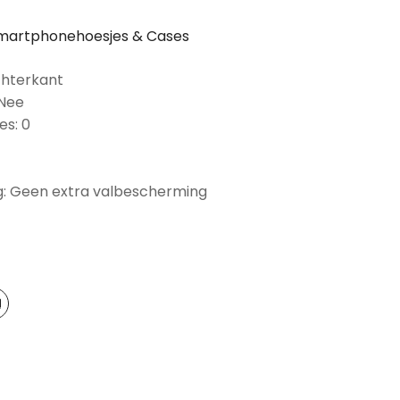
martphonehoesjes & Cases
chterkant
 Nee
es: 0
: Geen extra valbescherming