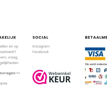
AKELIJK
SOCIAL
BETAALM
tellen en op
Instagram
maatwerk?
Facebook
eem, vraag
elijkheden.
nvragen >>
eptie