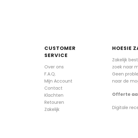
CUSTOMER
HOESIE Z
SERVICE
Zakelijk bes
Over ons
zoek naar 
F.A.Q.
Geen probl
Mijn Account
naar de mog
Contact
Offerte aa
Klachten
Retouren
Digitale rec
Zakelijk